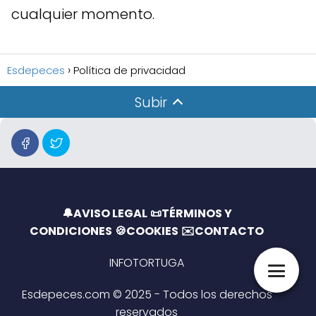
cualquier momento.
Esdepeces
Política de privacidad
Subir
🔔
AVISO LEGAL
📜
TÉRMINOS Y
CONDICIONES
🍪
COOKIES
✉️
CONTACTO
INFOTORTUGA
Esdepeces.com © 2025 - Todos los derechos
reservados